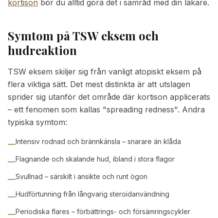
kortison
bör du alltid göra det i samråd med din läkare.
Symtom på TSW eksem och
hudreaktion
TSW eksem skiljer sig från vanligt atopiskt eksem på
flera viktiga sätt. Det mest distinkta är att utslagen
sprider sig utanför det område där kortison applicerats
– ett fenomen som kallas "spreading redness". Andra
typiska symtom:
Intensiv rodnad och brännkänsla – snarare än klåda
—
Flagnande och skalande hud, ibland i stora flagor
—
Svullnad – särskilt i ansikte och runt ögon
—
Hudförtunning från långvarig steroidanvändning
—
Periodiska flares – förbättrings- och försämringscykler
—