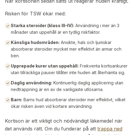
När kortisonen sedan sätts ut reagerar huden kraftigt.
Risken för TSW ökar med:
Starka steroider (klass III–IV)
:
Användning i mer än 3
månader utan uppehåll är en tydlig riskfaktor.
Känsliga hudområden
:
Ansikte, hals och ljumskar
absorberar steroider mycket mer effektivt än armar och
ben.
Upprepade kurer utan uppehåll
:
Frekventa kortisankurer
utan tillräckliga pauser tillåter inte huden att återhämta sig.
Daglig användning
:
Kontinuerlig daglig applicering utan
nedtrappning är en av de vanligaste utlösarna.
Barn
:
Barns hud absorberar steroider mer effektivt, vilket
ökar risken även vid kortare användning.
Kortison är ett viktigt och nödvändigt läkemedel när
det används rätt. Om du funderar på att
trappa ned