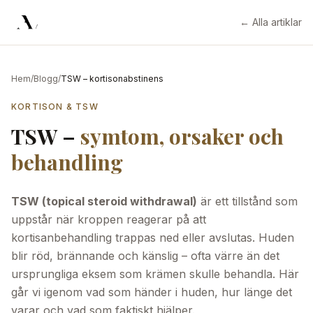
Hoppa till innehåll
← Alla artiklar
Hem
/
Blogg
/
TSW – kortisonabstinens
KORTISON & TSW
TSW –
symtom, orsaker och
behandling
TSW (topical steroid withdrawal)
är ett tillstånd som
uppstår när kroppen reagerar på att
kortisanbehandling trappas ned eller avslutas. Huden
blir röd, brännande och känslig – ofta värre än det
ursprungliga eksem som krämen skulle behandla. Här
går vi igenom vad som händer i huden, hur länge det
varar och vad som faktiskt hjälper.