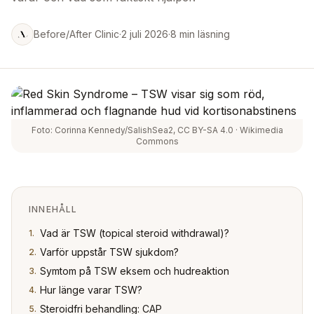
Before/After Clinic
·
2 juli 2026
·
8 min läsning
Foto: Corinna Kennedy/SalishSea2, CC BY-SA 4.0 · Wikimedia
Commons
INNEHÅLL
Vad är TSW (topical steroid withdrawal)?
1
.
Varför uppstår TSW sjukdom?
2
.
Symtom på TSW eksem och hudreaktion
3
.
Hur länge varar TSW?
4
.
Steroidfri behandling: CAP
5
.