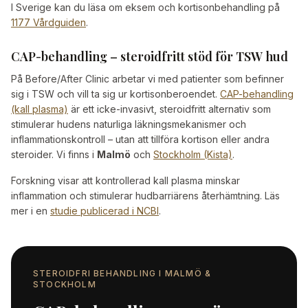
I Sverige kan du läsa om eksem och kortisonbehandling på
1177 Vårdguiden
.
CAP-behandling – steroidfritt stöd för TSW hud
På Before/After Clinic arbetar vi med patienter som befinner
sig i TSW och vill ta sig ur kortisonberoendet.
CAP-behandling
(kall plasma)
är ett icke-invasivt, steroidfritt alternativ som
stimulerar hudens naturliga läkningsmekanismer och
inflammationskontroll – utan att tillföra kortison eller andra
steroider. Vi finns i
Malmö
och
Stockholm (Kista)
.
Forskning visar att kontrollerad kall plasma minskar
inflammation och stimulerar hudbarriärens återhämtning. Läs
mer i en
studie publicerad i NCBI
.
STEROIDFRI BEHANDLING I MALMÖ &
STOCKHOLM