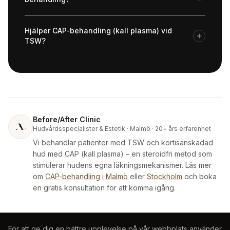
Hjälper CAP-behandling (kall plasma) vid
TSW?
Before/After Clinic
Hudvårdsspecialister & Estetik · Malmö · 20+ års erfarenhet
Vi behandlar patienter med TSW och kortisanskadad
hud med CAP (kall plasma) – en steroidfri metod som
stimulerar hudens egna läkningsmekanismer. Läs mer
om
CAP-behandling i Malmö
eller
Stockholm
och boka
en gratis konsultation för att komma igång.
För att ge dig en bättre upplevelse på vår webbplats använder