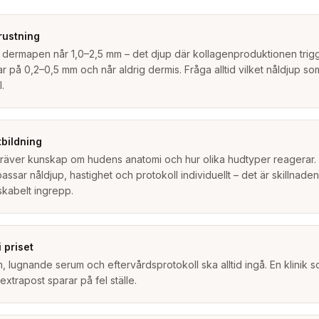
rustning
 dermapen når 1,0–2,5 mm – det djup där kollagenproduktionen trigga
ar på 0,2–0,5 mm och når aldrig dermis. Fråga alltid vilket nåldjup s
l.
bildning
räver kunskap om hudens anatomi och hur olika hudtyper reagerar. E
ssar nåldjup, hastighet och protokoll individuellt – det är skillnaden
iskabelt ingrepp.
 priset
lugnande serum och eftervårdsprotokoll ska alltid ingå. En klinik so
trapost sparar på fel ställe.