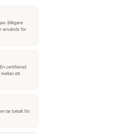
s. Billigare
om används för
n certifierad
 mellan ett
m tar betalt för