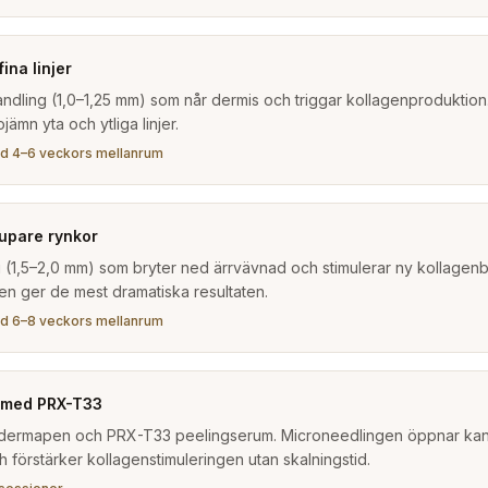
ina linjer
ndling (1,0–1,25 mm) som når dermis och triggar kollagenproduktio
jämn yta och ytliga linjer.
d 4–6 veckors mellanrum
upare rynkor
 (1,5–2,0 mm) som bryter ned ärrvävnad och stimulerar ny kollagenb
en ger de mest dramatiska resultaten.
d 6–8 veckors mellanrum
 med PRX-T33
 dermapen och PRX-T33 peelingserum. Microneedlingen öppnar kan
h förstärker kollagenstimuleringen utan skalningstid.