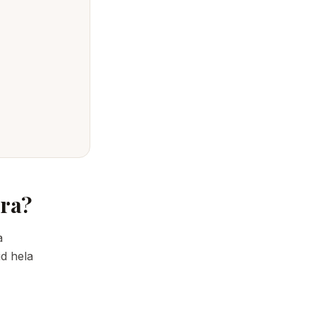
bra?
a
id hela