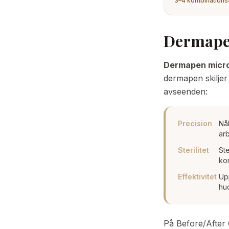
3–4 kombinations
Dermapen
Dermapen micro
dermapen skiljer
avseenden:
Precision
Nål
arb
Sterilitet
Ste
kor
Effektivitet
Upp
hu
På Before/After 