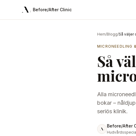
Hoppa till innehåll
Before/After Clinic
Hem
/
Blogg
/
Så väljer 
MICRONEEDLING 
Så väl
micro
Alla microneedli
bokar – nåldjup
seriös klinik.
Before/After C
Hudvårdsspecial