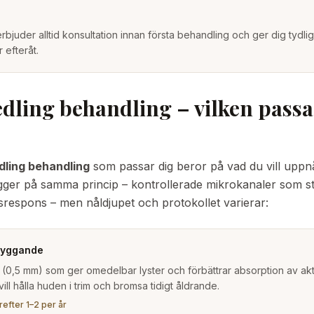
 erbjuder alltid konsultation innan första behandling och ger dig tydl
 efteråt.
dling behandling – vilken passa
ling behandling
som passar dig beror på vad du vill uppnå
gger på samma princip – kontrollerade mikrokanaler som s
gsrespons – men nåldjupet och protokollet varierar:
byggande
 (0,5 mm) som ger omedelbar lyster och förbättrar absorption av akt
ill hålla huden i trim och bromsa tidigt åldrande.
efter 1–2 per år