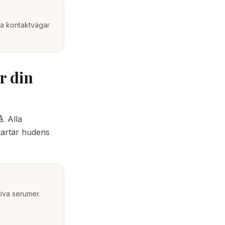
iga kontaktvägar
r din
. Alla
tartar hudens
iva serumer.