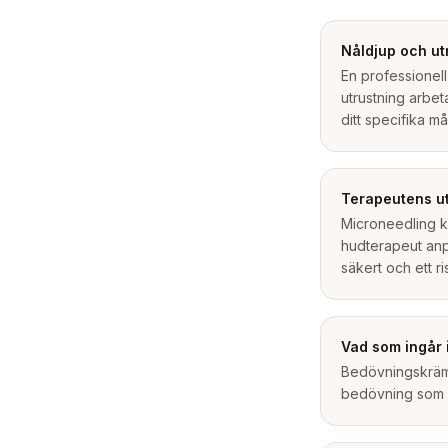
Nåldjup och ut
En professionell
utrustning arbet
ditt specifika må
Terapeutens ut
Microneedling k
hudterapeut anpa
säkert och ett r
Vad som ingår i
Bedövningskräm, 
bedövning som ex