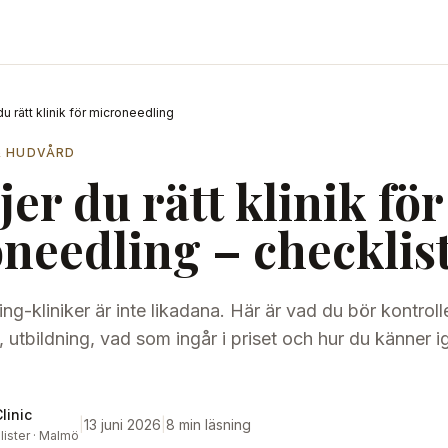
du rätt klinik för microneedling
& HUDVÅRD
jer du rätt klinik för
needling – checklis
ng-kliniker är inte likadana. Här är vad du bör kontroll
, utbildning, vad som ingår i priset och hur du känner i
linic
|
13 juni 2026
|
8 min läsning
ister · Malmö