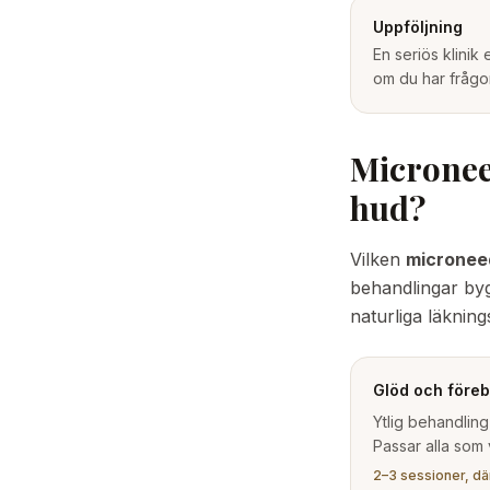
Uppföljning
En seriös klinik
om du har frågor
Micronee
hud?
Vilken
microneed
behandlingar by
naturliga läknin
Glöd och före
Ytlig behandling
Passar alla som v
2–3 sessioner, där