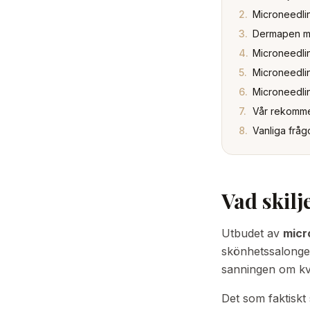
2
.
Microneedlin
3
.
Dermapen mi
4
.
Microneedlin
5
.
Microneedlin
6
.
Microneedlin
7
.
Vår rekomm
8
.
Vanliga fråg
Vad skilj
Utbudet av
micr
skönhetssalonger 
sanningen om kva
Det som faktiskt s