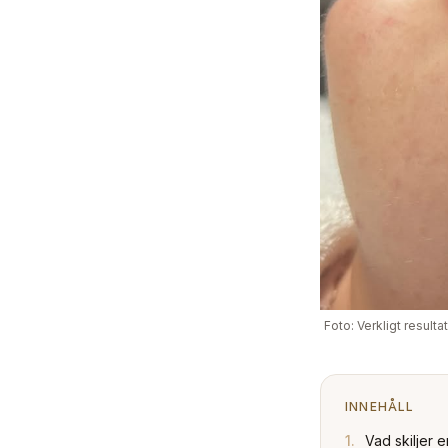
Foto: Verkligt result
INNEHÅLL
1
.
Vad skiljer e