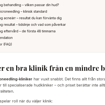
g behandling – vilken passar din hud?
croneedling – klinisk standard
g acneärr – resultat du kan förvänta dig
g resultat – tidslinje och vad som påverkar
g eftervård – de första 48 timmarna
endation
or (FAQ)
er en bra klinik från en mindre 
oneedling-kliniker
har vuxit snabbt. Det finns allt från stor
till specialiserade hudkliniker – och priset berättar inte allt
liteten.
pelar roll när du väljer klinik: