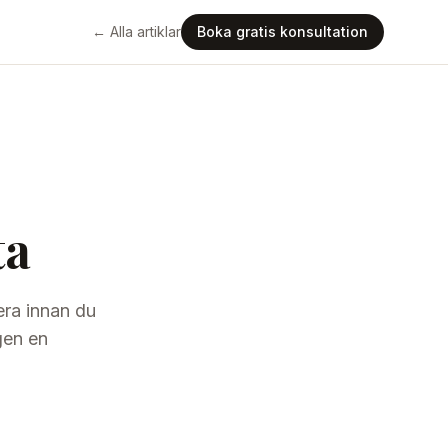
← Alla artiklar
Boka gratis konsultation
ta
era innan du
gen en