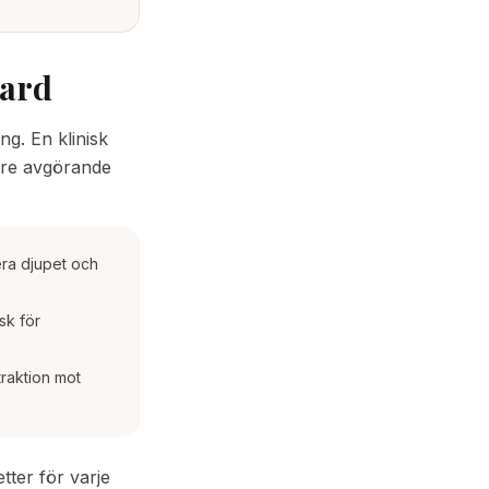
dard
g. En klinisk
 tre avgörande
lera djupet och
sk för
traktion mot
ter för varje