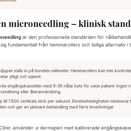
sessioner
 microneedling – klinisk stan
needling
är den professionella standarden för nålbehandlin
 sig fundamentalt från hemmarollers och billiga alternativ i
djupet ställs in på tiondels millimeter. Hemmarollers kan inte kontrol
etar ytligt och ojämnt.
rila engångskassetter med 9–36 nålar byts för varje patient. Ingen ri
ssmittning eller återanvändning.
 till 1 800 vertikala stick per sekund. Rörelsehastigheten minimerar 
den och ger en jämnare behandling med färre biverkningar.
Clinic använder vi dermapen med kalibrerade engångskasset