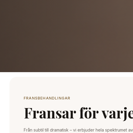
FRANSBEHANDLINGAR
Fransar för varje
Från subtil till dramatisk – vi erbjuder hela spektrumet a