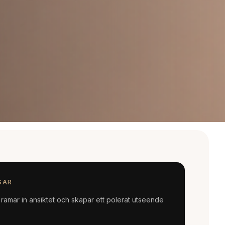
GAR
ramar in ansiktet och skapar ett polerat utseende