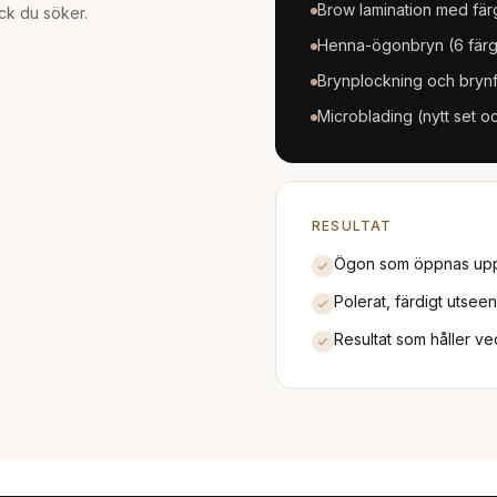
Brow lamination med fär
ck du söker.
Henna-ögonbryn (6 färg
Brynplockning och bryn
Microblading (nytt set oc
RESULTAT
Ögon som öppnas upp 
Polerat, färdigt utse
Resultat som håller ve