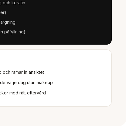
g och keratin
er)
färgning
h påfyllning)
och ramar in ansiktet
ende varje dag utan makeup
ckor med rätt eftervård