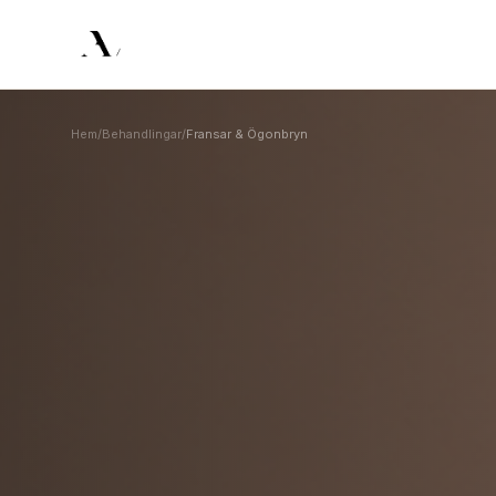
Hem
/
Behandlingar
/
Fransar & Ögonbryn