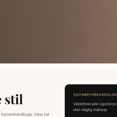
 stil
ÖGONBRYNBEHANDLIN
Väldefinierade ögonbryn 
utan daglig makeup.
v fransbehandlingar. Varje set