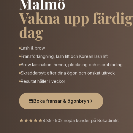
Malmö
Vakna upp färdig
dag
Lash & brow
Fransförlängning, lash lift och Korean lash lift
Brow lamination, henna, plockning och microblading
Skräddarsytt efter dina ögon och önskat uttryck
Resultat håller i veckor
Boka fransar & ögonbryn
4.89 · 902 nöjda kunder på Bokadirekt