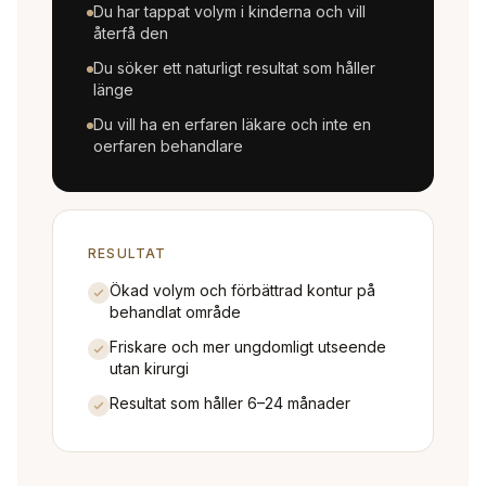
Du har tappat volym i kinderna och vill
återfå den
Du söker ett naturligt resultat som håller
länge
Du vill ha en erfaren läkare och inte en
oerfaren behandlare
RESULTAT
Ökad volym och förbättrad kontur på
behandlat område
Friskare och mer ungdomligt utseende
utan kirurgi
Resultat som håller 6–24 månader