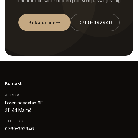
förklarar och sätter upp en plan som passar just dig.
Boka online
0760-392946
Kontakt
ADRESS
Föreningsgatan 6F
211 44 Malmö
TELEFON
0760-392946