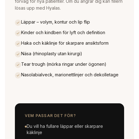
förväg för nya patienter. Om du ångrar dig kan fillern
lösas upp med Hyalas.
Läppar – volym, kontur och lip flip
Kinder och kindben för lyft och definition
Haka och käklinje för skarpare ansiktsform
Näsa (rhinoplasty utan kirurgi)
Tear trough (mörka ringar under ögonen)
Nasolabialveck, marionettlinjer och dekolletage
VEM PASSAR DET FÖR?
Du vill ha fullare läppar eller skarpare
käklinje