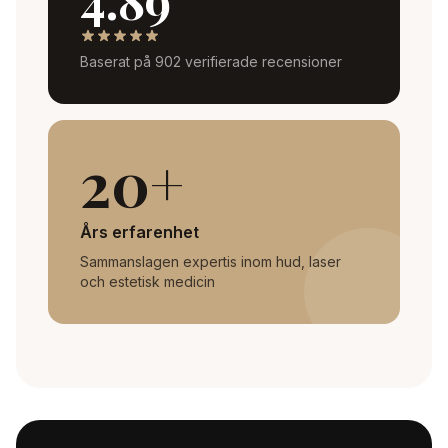
4.89
Baserat på 902 verifierade recensioner
20+
Års erfarenhet
Sammanslagen expertis inom hud, laser
och estetisk medicin