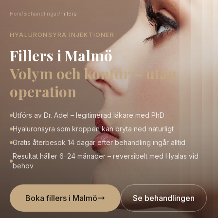
Hem
/
Behandlingar
/
Fillers
HYALURONSYRA INJEKTIONER
Fillers i Malmö
Volym och kontur – utan
operation
Utförs av Dr. Adel – legitimerad läkare med PhD
Hyaluronsyra som kroppen kan bryta ned naturligt
Gratis återbesök 14 dagar efter behandling ingår alltid
Resultat håller 6–24 månader – reversibelt med Hyalas vid
behov
Boka fillers i Malmö
Se behandlingen